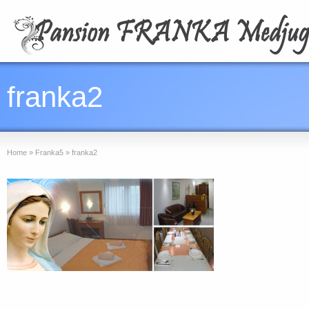
franka2
Home
»
Franka5
»
franka2